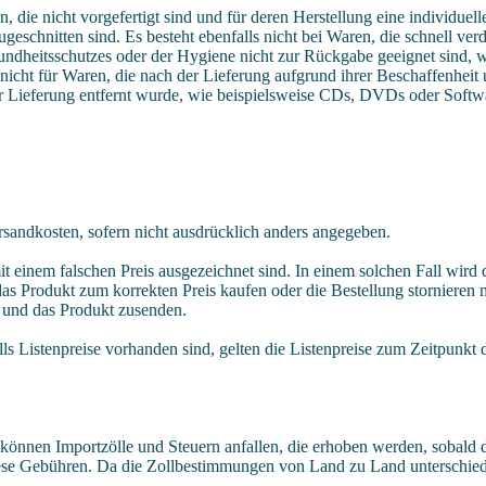
n, die nicht vorgefertigt sind und für deren Herstellung eine individ
ugeschnitten sind. Es besteht ebenfalls nicht bei Waren, die schnell ve
ndheitsschutzes oder der Hygiene nicht zur Rückgabe geeignet sind, w
 nicht für Waren, die nach der Lieferung aufgrund ihrer Beschaffenheit
er Lieferung entfernt wurde, wie beispielsweise CDs, DVDs oder Softw
rsandkosten, sofern nicht ausdrücklich anders angegeben.
t einem falschen Preis ausgezeichnet sind. In einem solchen Fall wir
r das Produkt zum korrekten Preis kaufen oder die Bestellung stornieren m
n und das Produkt zusenden.
ls Listenpreise vorhanden sind, gelten die Listenpreise zum Zeitpunkt 
können Importzölle und Steuern anfallen, die erhoben werden, sobald d
se Gebühren. Da die Zollbestimmungen von Land zu Land unterschiedlic