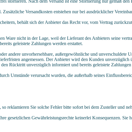
frei stornieren. Nach dem Versand ist eine Stornierung nur gemäß de
d. Zusätzliche Versandkosten entstehen nur bei ausdrücklicher Vereinba
cheitern, behält sich der Anbieter das Recht vor, vom Vertrag zurückz
en Ware nicht in der Lage, weil der Lieferant des Anbieters seine vertra
ereits geleistete Zahlungen werden erstattet.
t oder andere unvorhersehbare, außergewöhnliche und unverschuldete U
ferfristen angemessen. Der Anbieter wird den Kunden unverzüglich über
en Rücktritt unverzüglich informiert und bereits geleistete Zahlungen 
e durch Umstände verursacht wurden, die außerhalb seines Einflussberei
n, so reklamieren Sie solche Fehler bitte sofort bei dem Zusteller und 
hre gesetzlichen Gewährleistungsrechte keinerlei Konsequenzen. Sie h