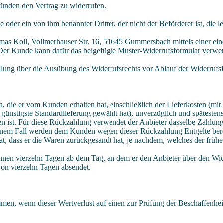
ünden den Vertrag zu widerrufen.
oder ein von ihm benannter Dritter, der nicht der Beförderer ist, die 
 Koll, Vollmerhauser Str. 16, 51645 Gummersbach mittels einer eindeu
. Der Kunde kann dafür das beigefügte Muster-Widerrufsformular verwen
ilung über die Ausübung des Widerrufsrechts vor Ablauf der Widerrufsfr
, die er vom Kunden erhalten hat, einschließlich der Lieferkosten (mit
 günstigste Standardlieferung gewählt hat), unverzüglich und spätest
n ist. Für diese Rückzahlung verwendet der Anbieter dasselbe Zahlungs
 keinem Fall werden dem Kunden wegen dieser Rückzahlung Entgelte ber
, dass er die Waren zurückgesandt hat, je nachdem, welches der früher
nnen vierzehn Tagen ab dem Tag, an dem er den Anbieter über den Wide
 von vierzehn Tagen absendet.
men, wenn dieser Wertverlust auf einen zur Prüfung der Beschaffenhe