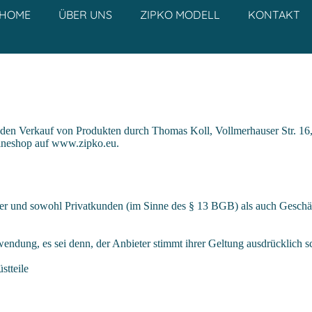
HOME
ÜBER UNS
ZIPKO MODELL
KONTAKT
den Verkauf von Produkten durch Thomas Koll, Vollmerhauser Str. 1
lineshop auf www.zipko.eu.
eter und sowohl Privatkunden (im Sinne des § 13 BGB) als auch Gesch
ung, es sei denn, der Anbieter stimmt ihrer Geltung ausdrücklich sch
stteile