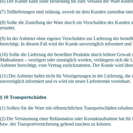
(6) Der Kunde kann seine Bestellung bis zum Versand der Ware kosten
(7) Teillieferungen sind zulässig, soweit sie dem Kunden zumutbar sin
(8) Sollte die Zustellung der Ware durch ein Verschulden des Kunden s
erstattet.
(9) Ist der Anbieter ohne eigenes Verschulden zur Lieferung der bestellt
berechtigt. In diesem Fall wird der Kunde unverzüglich informiert und b
(10) Sollte die Lieferung der bestellten Produkte durch höhere Gewal
Maßnahmen – verzögert oder unmöglich werden, verlängern sich die Lie
Anbieter berechtigt, vom Vertrag zurückzutreten. Der Kunde wird über d
(11) Der Anbieter haftet nicht für Verzögerungen in der Lieferung, di
unverzüglich informiert und es wird ein neuer Liefertermin vereinbart.
§ 10 Transportschäden
(1) Sollten Sie die Ware mit offensichtlichen Transportschäden erhalte
(2) Die Versäumung einer Reklamation oder Kontaktaufnahme hat für I
bzw. der Transportversicherung geltend machen zu können.