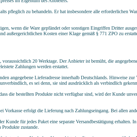
fpreises im Eigentum des Anbieters.
ts pfleglich zu behandeln. Er hat insbesondere alle erforderlichen War
tigen, wenn die Ware gepfändet oder sonstigen Eingriffen Dritter ausg
n und außergerichtlichen Kosten einer Klage gemäß § 771 ZPO zu erstatt
 voraussichtlich 20 Werktage. Der Anbieter ist bemüht, die angegebenen 
eistete Zahlungen werden erstattet.
Kunden angegebene Lieferadresse innerhalb Deutschlands. Hinweise zur 
unverbindlich, es sei denn, sie sind ausdrücklich als verbindlich geken
, dass die bestellten Produkte nicht verfügbar sind, wird der Kunde un
ei Vorkasse erfolgt die Lieferung nach Zahlungseingang. Bei allen ande
der Kunde für jedes Paket eine separate Versandbestätigung erhalten. I
n Produkte zustande.