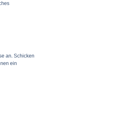
ches
ise an. Schicken
hnen ein