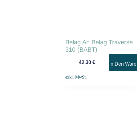
Belag An Belag Traverse
310 (BABT)
42,30
€
In Den Ware
exkl. MwSt.