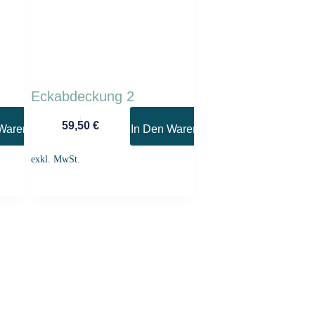
Eckabdeckung 2
59,50
€
Warenkorb
In Den Warenkorb
exkl. MwSt.