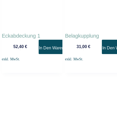
Eckabdeckung 1
Belagkupplung
52,40
€
31,00
€
In Den Warenkorb
In Den 
nkorb
exkl. MwSt.
exkl. MwSt.