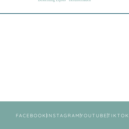
Bestellung ZipKo
Herunterladen
FACEBOOK
INSTAGRAM
YOUTUBE
TIKTO