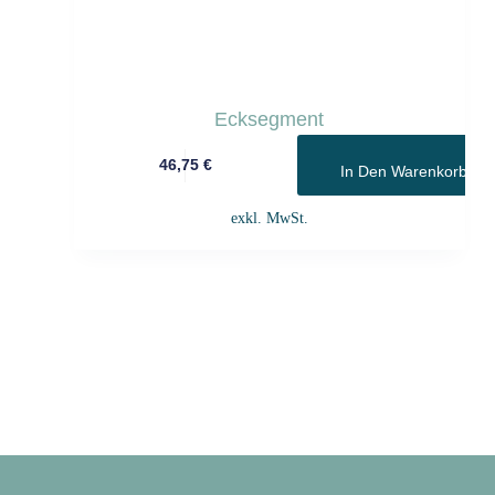
Ecksegment
46,75
€
In Den Warenkorb
exkl. MwSt.