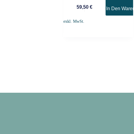
59,50
€
In Den Ware
exkl. MwSt.