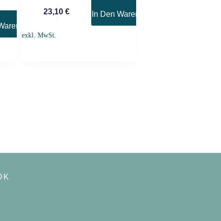
23,10
€
In Den Warenkorb
Warenkorb
exkl. MwSt.
OK