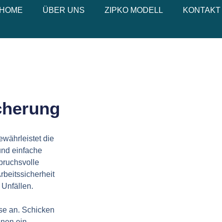
HOME
ÜBER UNS
ZIPKO MODELL
KONTAKT
cherung
ewährleistet die
und einfache
pruchsvolle
rbeitssicherheit
 Unfällen.
ise an. Schicken
hnen ein