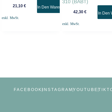
310 (BABT)
21,10
€
nkorb
In Den Warenkorb
42,30
€
In Den 
exkl. MwSt.
exkl. MwSt.
FACEBOOK
INSTAGRAM
YOUTUBE
TIKT