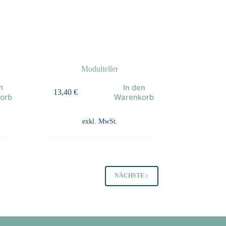
Modulteller
n
In den
13,40
€
orb
Warenkorb
exkl. MwSt.
NÄCHSTE