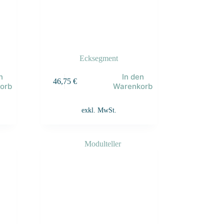
Ecksegment
n
In den
46,75
€
orb
Warenkorb
exkl. MwSt.