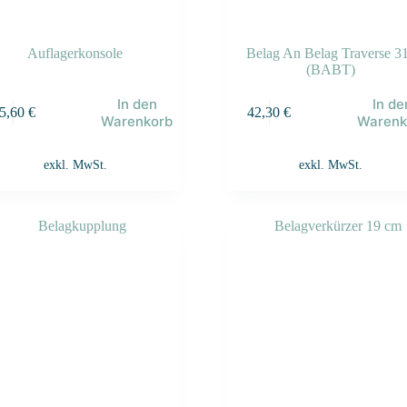
Auflagerkonsole
Belag An Belag Traverse 3
(BABT)
In den
In de
5,60
€
42,30
€
Warenkorb
Warenk
exkl. MwSt.
exkl. MwSt.