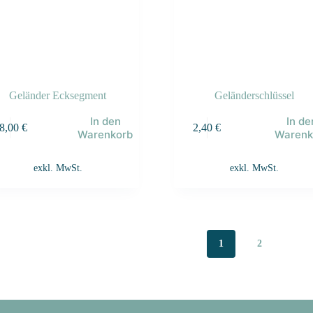
Geländer Ecksegment
Geländerschlüssel
In den
In de
8,00
€
2,40
€
Warenkorb
Warenk
exkl. MwSt.
exkl. MwSt.
1
2