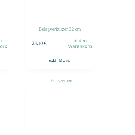
Belagverkürzer 32 cm
n
In den
23,10
€
orb
Warenkorb
exkl. MwSt.