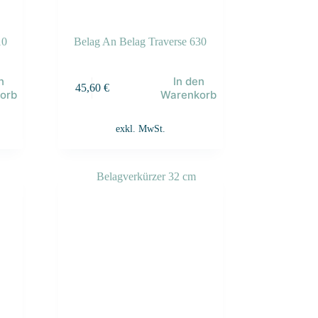
10
Belag An Belag Traverse 630
n
In den
45,60
€
orb
Warenkorb
exkl. MwSt.